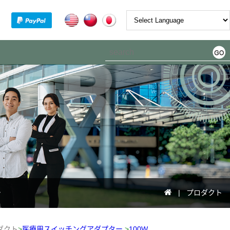
Powered by
ト
| プロダクト
ロダクト
>
医療用スイッチングアダプター
>
100W